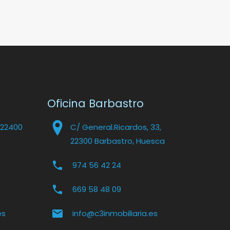
Oficina Barbastro
 22400
C/ General.Ricardos, 33,
22300 Barbastro, Huesca
974 56 42 24
669 58 48 09
es
info@c3inmobiliaria.es