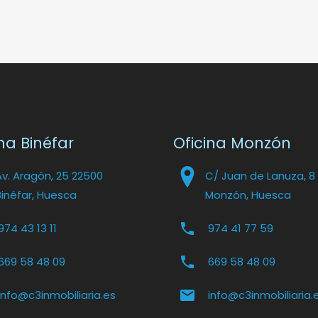
na Binéfar
Oficina Monzón
Av. Aragón, 25 22500
C/ Juan de Lanuza, 8
Binéfar, Huesca
Monzón, Huesca
974 43 13 11
974 41 77 59
669 58 48 09
669 58 48 09
info@c3inmobiliaria.es
info@c3inmobiliaria.