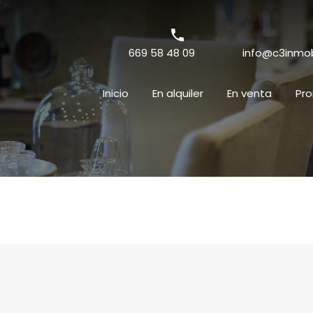
669 58 48 09
info@c3inmobi
Inicio
En alquiler
En venta
Pr