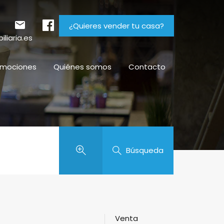
¿Quieres vender tu casa?
liaria.es
omociones
Quiénes somos
Contacto
Búsqueda
Venta