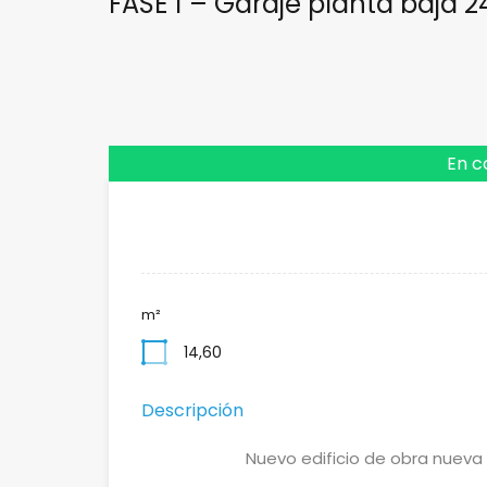
FASE 1 – Garaje planta baja 2
En c
m²
14,60
Descripción
Nuevo edificio de obra nueva 