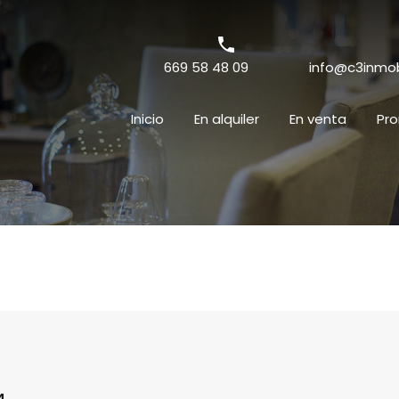
669 58 48 09
info@c3inmobi
Inicio
En alquiler
En venta
Pr