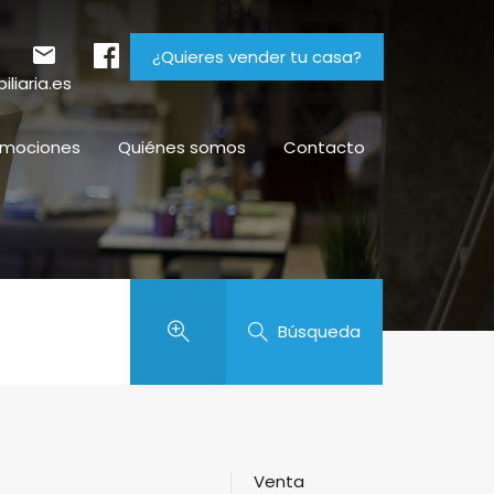
¿Quieres vender tu casa?
liaria.es
omociones
Quiénes somos
Contacto
Búsqueda
Venta