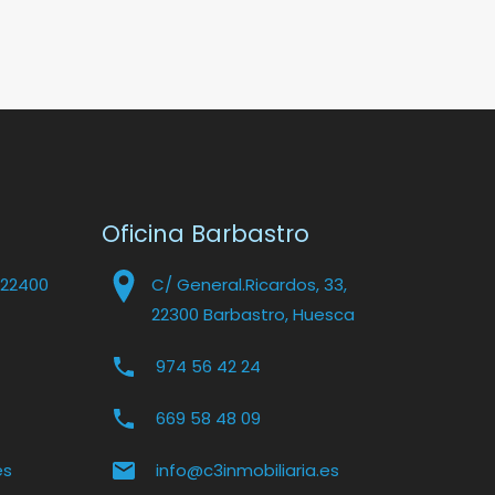
Oficina Barbastro
 22400
C/ General.Ricardos, 33,
22300 Barbastro, Huesca
974 56 42 24
669 58 48 09
es
info@c3inmobiliaria.es