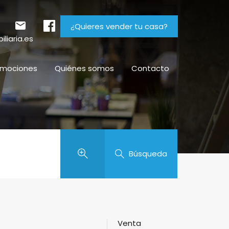
¿Quieres vender tu casa?
liaria.es
omociones
Quiénes somos
Contacto
Búsqueda
Venta