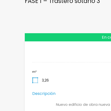
FASE 1 – Trastero sótano 3
En c
m²
3,26
Descripción
Nuevo edificio de obra nueva 