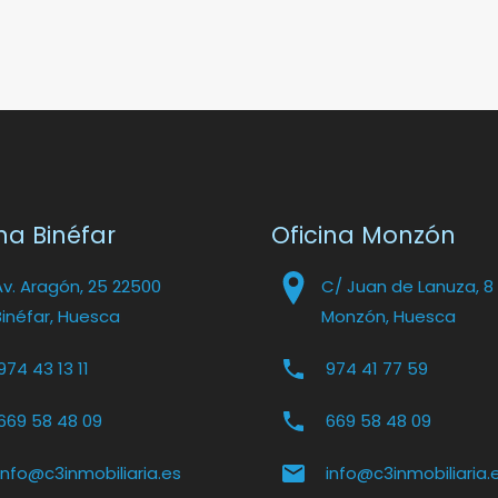
na Binéfar
Oficina Monzón
Av. Aragón, 25 22500
C/ Juan de Lanuza, 8
Binéfar, Huesca
Monzón, Huesca
974 43 13 11
974 41 77 59
669 58 48 09
669 58 48 09
info@c3inmobiliaria.es
info@c3inmobiliaria.