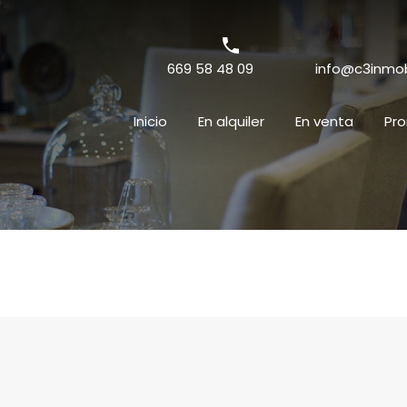
669 58 48 09
info@c3inmobi
Inicio
En alquiler
En venta
Pr