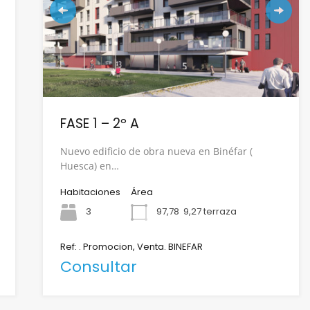
FASE 1 – 2º A
Nuevo edificio de obra nueva en Binéfar (
Huesca) en…
Habitaciones
Área
3
97,78
9,27 terraza
Ref: . Promocion, Venta. BINEFAR
Consultar