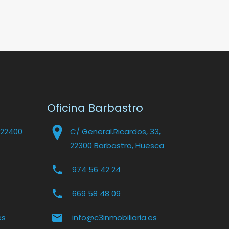
Oficina Barbastro
 22400
C/ General.Ricardos, 33,
22300 Barbastro, Huesca
974 56 42 24
669 58 48 09
es
info@c3inmobiliaria.es