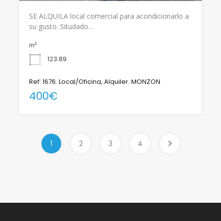
SE ALQUILA local comercial para acondicionarlo a
su gusto. Situdado…
m²
123.89
Ref: 1676. Local/Oficina, Alquiler. MONZON
400€
1
2
3
4