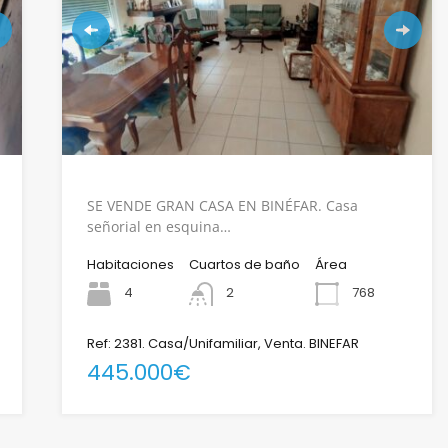
SE VENDE GRAN CASA EN BINÉFAR. Casa
señorial en esquina…
Habitaciones
Cuartos de baño
Área
4
2
768
Ref: 2381. Casa/Unifamiliar, Venta. BINEFAR
445.000€