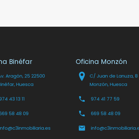
na Binéfar
Oficina Monzón
Av. Aragón, 25 22500
C/ Juan de Lanuza, 8
Binéfar, Huesca
Monzón, Huesca
974 43 13 11
974 41 77 59
669 58 48 09
669 58 48 09
info@c3inmobiliaria.es
info@c3inmobiliaria.