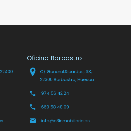
Oficina Barbastro
 22400
C/ General.Ricardos, 33,
22300 Barbastro, Huesca
974 56 42 24
669 58 48 09
es
info@c3inmobiliaria.es