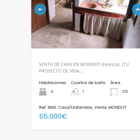
VENTA DE CASA EN MONDOT (Huesca). ¡TU
PROYECTO DE VIDA…
Habitaciones
Cuartos de baño
Área
4
1
210
Ref: 1865. Casa/Unifamiliar, Venta. MONDOT
65.000€