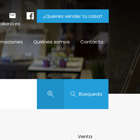
¿Quieres vender tu casa?
liaria.es
omociones
Quiénes somos
Contacto
Búsqueda
Venta