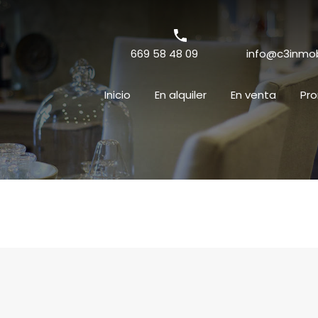
669 58 48 09
info@c3inmobi
Inicio
En alquiler
En venta
Pr