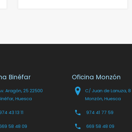
na Binéfar
Oficina Monzón
Av. Aragón, 25 22500
C/ Juan de Lanuza, 8
Binéfar, Huesca
Monzón, Huesca
974 43 13 11
974 41 77 59
669 58 48 09
669 58 48 09