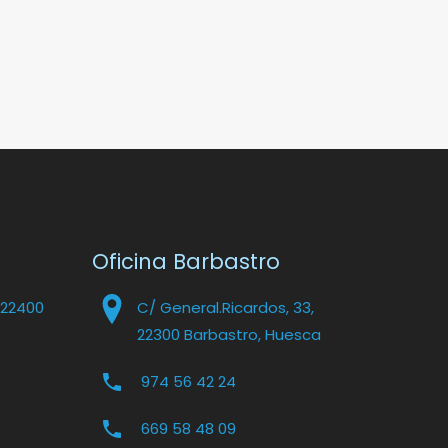
Oficina Barbastro
 22400
C/ General.Ricardos, 33,
22300 Barbastro, Huesca
974 56 42 24
669 58 48 09