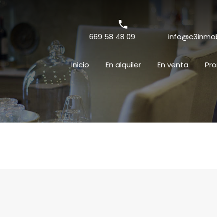
669 58 48 09
info@c3inmobi
Inicio
En alquiler
En venta
Pr