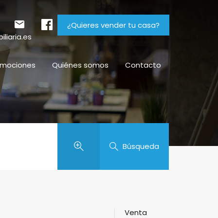
¿Quieres vender tu casa?
liaria.es
omociones
Quiénes somos
Contacto
Búsqueda
Venta