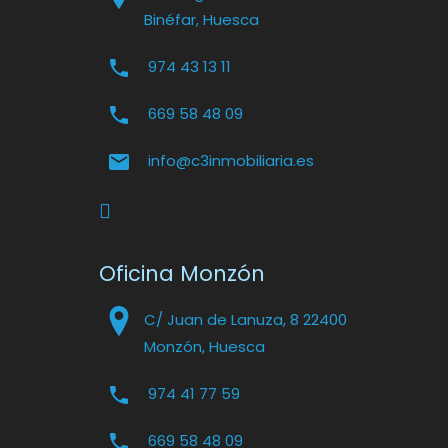
Binéfar, Huesca
974 43 13 11
669 58 48 09
info@c3inmobiliaria.es
Oficina Monzón
C/ Juan de Lanuza, 8 22400
Monzón, Huesca
974 41 77 59
669 58 48 09