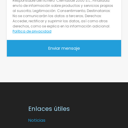
Responsable del fichero: Clematide 2000 S.L.; Finalidad:
envío de información sobre productos y servicios propios
al suscrito; Legitimación: Consentimiento; Destinatarios:
No se comunicarán los datos a terceros; Derechos:
Acceder, rectificar y suprimir los datos, así como otros
derechos, como se explica en la información adicional.
Política de privacidad
Enlaces útiles
Noticias