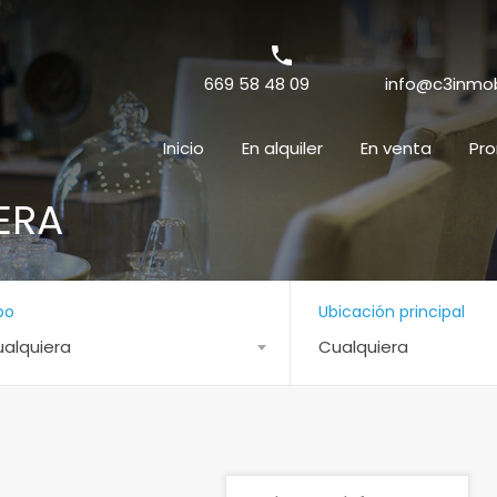
669 58 48 09
info@c3inmobi
Inicio
En alquiler
En venta
Pr
ERA
po
Ubicación principal
alquiera
Cualquiera