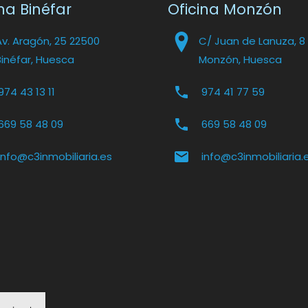
na Binéfar
Oficina Monzón
Av. Aragón, 25 22500
C/ Juan de Lanuza, 8
Binéfar, Huesca
Monzón, Huesca
974 43 13 11
974 41 77 59
669 58 48 09
669 58 48 09
info@c3inmobiliaria.es
info@c3inmobiliaria.