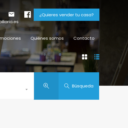
¿Quieres vender tu casa?
liaria.es
omociones
Quiénes somos
Contacto
Búsqueda