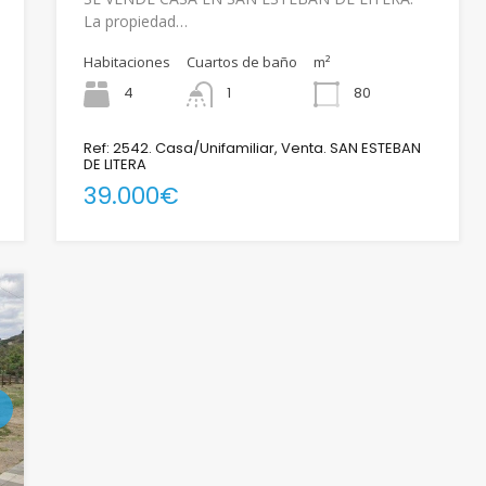
La propiedad…
Habitaciones
Cuartos de baño
m²
4
1
80
Ref: 2542. Casa/Unifamiliar, Venta. SAN ESTEBAN
DE LITERA
39.000€